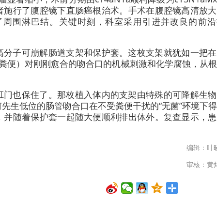
者施行了腹腔镜下直肠癌根治术。手术在腹腔镜高清放大
了周围淋巴结。关键时刻，科室采用引进并改良的前沿
高分子可崩解肠道支架和保护套。这枚支架就犹如一把在
（粪便）对刚刚愈合的吻合口的机械刺激和化学腐蚀，从
肛门也保住了。那枚植入体内的支架由特殊的可降解生物
何先生低位的肠管吻合口在不受粪便干扰的“无菌”环境下
，并随着保护套一起随大便顺利排出体外。复查显示，患
）
编辑：叶
审核：黄