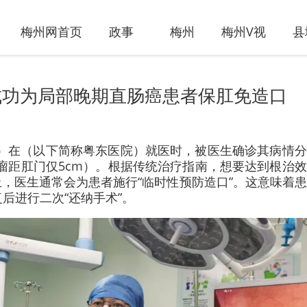
梅州网首页
政事
梅州
梅州V视
县
成功为局部晚期直肠癌患者保肛免造口
名）在（以下简称粤东医院）就医时，被医生确诊其病情
，肿瘤距肛门仅5cm）。根据传统治疗指南，想要达到根治
，医生通常会为患者施行“临时性预防造口”。这意味着
后进行二次“还纳手术”。