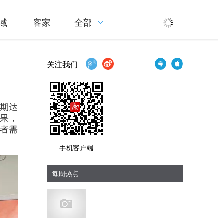
域
客家
全部
关注我们
分期达
效果，
患者需
手机客户端
每周热点