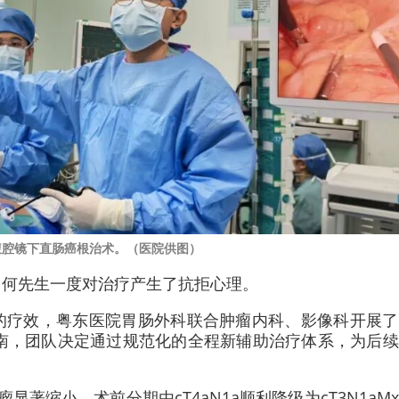
腹腔镜下直肠癌根治术。（医院供图）
，何先生一度对治疗产生了抗拒心理。
的疗效，粤东医院胃肠外科联合肿瘤内科、影像科开展了
指南，团队决定通过规范化的全程新辅助治疗体系，为后
著缩小，术前分期由cT4aN1a顺利降级为cT3N1aM