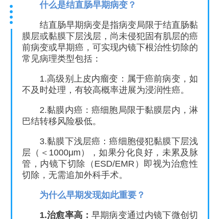
什么是结直肠早期病变？
结直肠早期病变是指病变局限于结直肠黏
膜层或黏膜下层浅层，尚未侵犯固有肌层的癌
前病变或早期癌，可实现内镜下根治性切除的
常见病理类型包括：
1.高级别上皮内瘤变：属于癌前病变，如
不及时处理，有较高概率进展为浸润性癌。
2.黏膜内癌：癌细胞局限于黏膜层内，淋
巴结转移风险极低。
3.黏膜下浅层癌：癌细胞侵犯黏膜下层浅
层（＜1000μm），如果分化良好，未累及脉
管，内镜下切除（ESD/EMR）即视为治愈性
切除，无需追加外科手术。
为什么早期发现如此重要？
1.治愈率高：
早期病变通过内镜下微创切