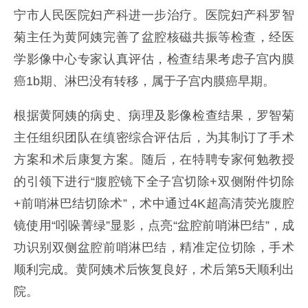
宁市人民医院妇产科进一步治疗。医院妇产科罗智
菊主任为黄阿姨完善了盆腔核磁共振等检查，经医
学影像中心专家认真评估，检查结果考虑子宫内膜
癌1b期、淋巴没有转移，属于子宫内膜癌早期。
根据黄阿姨的病史、病理及影像检查结果，罗智菊
主任组织团队在缜密综合评估后，为其制订了手术
方案和术后康复方案。随后，在特聘专家何勉教授
的引领下进行“腹腔镜下全子宫切除+双侧附件切除
+前哨淋巴结切除术”，术中通过4K超高清荧光腹腔
镜使用“吲哚菁绿”显影，点亮“盆腔前哨淋巴结”，成
功识别双侧盆腔前哨淋巴结，精准定位切除，手术
顺利完成。黄阿姨术后恢复良好，术后第5天顺利出
院。